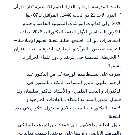
نظمت المدرسة الوطنية العليا للعلوم الإسلامية “دار القرآن
” ، اليوم الأحد 21 ذو الحجة 1448ه الموافق لـ 07 جوان
2026 أولى فعاليات الورشات التكوينية الخاصة باختتام
التكوين للسداسي الأول للدفعة الدكتورالية 2026، بقاعة
المحاضرات ، و التي افتتحها طلبة شعبة العلوم الإسلامية –
الشريعة تخصص : القرآن و المعارف الشرعية ، تحت عنوان
: ” الخريطة المذهبية في إفريقيا و دور علماء الجزائر في
رسمها” .
أشرف على تنشيط هذه الورشة كل من الدكتور عبد
الرحمن طيبي المدير المساعد المكلف بالتكوين في
الدكتوراه و البحث العلمي ، و الأستاذ الدكتور سليمان ولد
خسال المدير المساعد المكلف بالعلاقات الخارجية و
الأستاذ الدكتور عبد المجيد خلادي مسؤول التكوين في هذه
الشعبة .
تناول الطلبة مداخلاتهم التي جمعت بين المذهب المالكي
والمذهب الإباضي وأثرهما على إفريقيا. اختتمت فعاليات